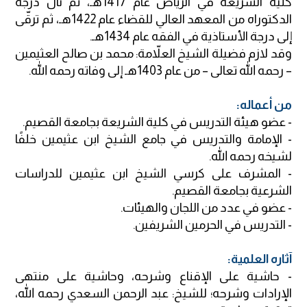
كلية الشريعة في الرياض عام 1417هـ، ثم نال درجة
الدكتوراه من المعهد العالي للقضاء عام 1422هـ، ثم ترقّى
إلى درجة الأستاذية في الفقه عام 1434هـ.
وقد لازم فضيلة الشيخ العلاّمة: محمد بن صالح العثيمين
– رحمه الله تعالى – من عام 1403هـ إلى وفاته رحمه الله.
من أعماله:
- عضو هيئة التدريس في كلية الشريعة بجامعة القصيم.
- الإمامة والتدريس في جامع الشيخ ابن عثيمين خلفًا
لشيخه رحمه الله.
- المشرف على كرسي الشيخ ابن عثيمين للدراسات
الشرعية بجامعة القصيم.
- عضو في عدد من اللجان والهيئات.
- التدريس في الحرمين الشريفين.
آثاره العلمية:
- حاشية على الإقناع وشرحه، وحاشية على منتهى
الإرادات وشرحه؛ للشيخ: عبد الرحمن السعدي رحمه الله،