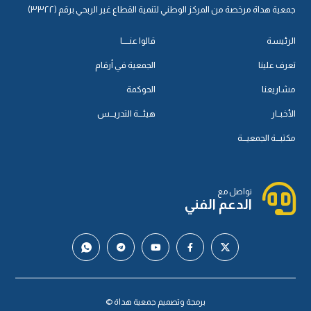
جمعية هداة مرخصة من المركز الوطني لتنمية القطاع غير الربحي برقم (٣٣٢٢)
الرئيسة
قالوا عنـــــا
تعرف علينا
الجمعية في أرقام
مشاريعنا
الحوكمة
الأخبــار
هيئـــة التدريـــس
مكتبـــة الجمعيـــة
تواصل مع
الدعم الفني
برمجة وتصميم جمعية هداة ©