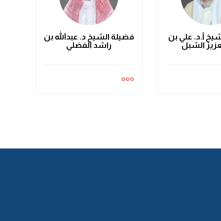
يخ أ.د. علي بن
فضيلة الشيخ د. عبدالله بن
عزيز الشبل
راشد الفضلي