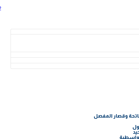
2
اتحة وقصار المفصل
ول
يد
لواسطية