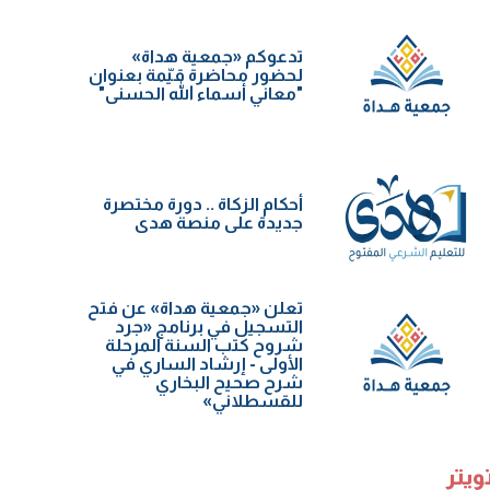
تدعوكم «جمعية هداة»
لحضور محاضرة قيّمة بعنوان
"معاني أسماء الله الحسنى"
أحكام الزكاة .. دورة مختصرة
جديدة على منصة هدى
تعلن «جمعية هداة» عن فتح
التسجيل في برنامج «جرد
شروح كتب السنة️ المرحلة
الأولى - إرشاد الساري في
شرح صحيح البخاري
للقسطلاني»
ويتر