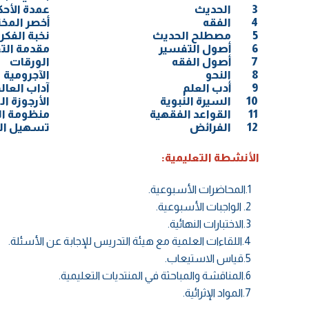
3
الحديث
عمدة الأحك
4
الفقه
أخصر المخ
5
مصطلح الحديث
نخبة الفكر
6
أصول التفسير
مقدمة الت
7
أصول الفقه
الورقات
8
النحو
الآجرومية
9
أدب العلم
آداب العال
10
السيرة النبوية
الأرجوزة ال
11
القواعد الفقهية
منظومة ا
12
الفرائض
تسهيل ال
الأنشطة التعليمية:
1.المحاضرات الأسبوعية.
2. الواجبات الأسبوعية.
3.الاختبارات النهائية.
4.اللقاءات العلمية مع هيئة التدريس للإجابة عن الأسئلة.
5.قياس الاستيعاب.
6.المناقشة والمباحثة في المنتديات التعليمية.
7.المواد الإثرائية.