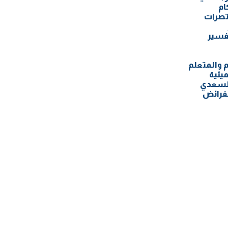
ام
تصرات
فسير
م والمتعلم
ميئية
لسعدي
فرائض