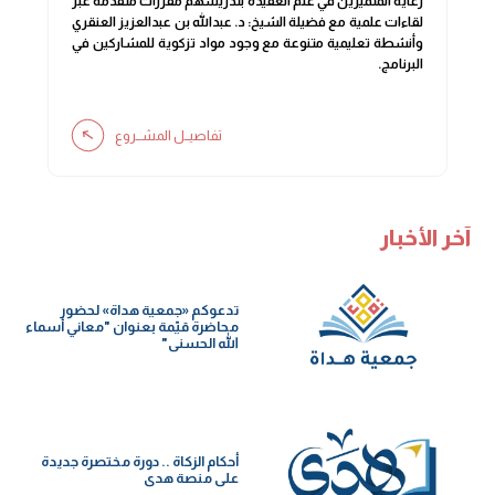
رعاية المتميزين في علم العقيدة بتدريسهم مقررات متقدمة عبر
لقاءات علمية مع فضيلة الشيخ: د. عبدالله بن عبدالعزيز العنقري
وأنشطة تعليمية متنوعة مع وجود مواد تزكوية للمشاركين في
البرنامج.
تفاصيــل المشــروع
آخر الأخبار
تدعوكم «جمعية هداة» لحضور
محاضرة قيّمة بعنوان "معاني أسماء
الله الحسنى"
أحكام الزكاة .. دورة مختصرة جديدة
على منصة هدى