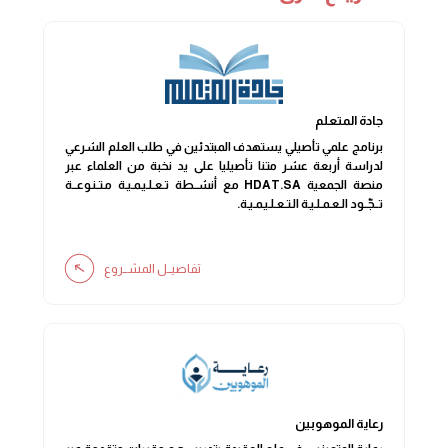
جادة المتعلم
برنامج علمي تأصيلي يستهدف المبتدئين في طلب العلم الشرعي
لدراسة أربعة عشر متنا تأصيليا على يد نخبة من العلماء عبر
منصة الجمعية HDAT.SA مع أنشــطة تـعـلـيـمـيـة مـتـنـوعــة
تــجّــود الـعـمـلـيـة الـتـعـلـيـمـيـة.
تفاصيــل المشــروع
رعاية الموهوبين