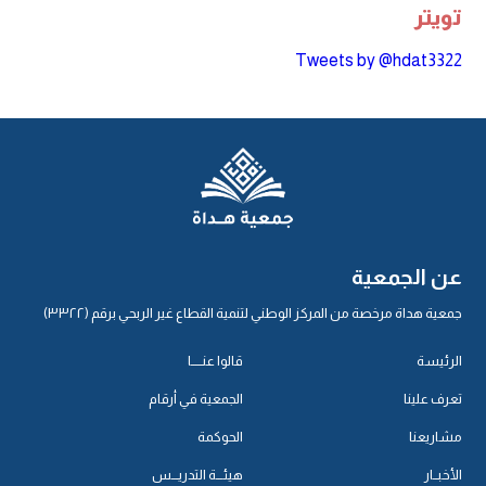
تويتر
Tweets by @hdat3322
عن الجمعية
جمعية هداة مرخصة من المركز الوطني لتنمية القطاع غير الربحي برقم (٣٣٢٢)
الرئيسة
قالوا عنـــــا
تعرف علينا
الجمعية في أرقام
مشاريعنا
الحوكمة
الأخبــار
هيئـــة التدريـــس