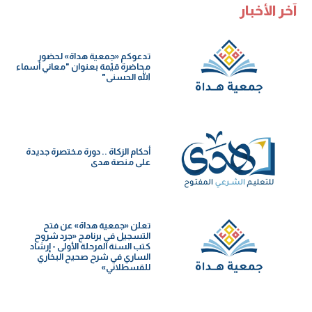
آخر الأخبار
تدعوكم «جمعية هداة» لحضور
محاضرة قيّمة بعنوان "معاني أسماء
الله الحسنى"
أحكام الزكاة .. دورة مختصرة جديدة
على منصة هدى
تعلن «جمعية هداة» عن فتح
التسجيل في برنامج «جرد شروح
كتب السنة️ المرحلة الأولى - إرشاد
الساري في شرح صحيح البخاري
للقسطلاني»