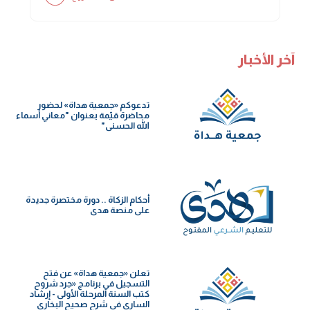
آخر الأخبار
تدعوكم «جمعية هداة» لحضور
محاضرة قيّمة بعنوان "معاني أسماء
الله الحسنى"
أحكام الزكاة .. دورة مختصرة جديدة
على منصة هدى
تعلن «جمعية هداة» عن فتح
التسجيل في برنامج «جرد شروح
كتب السنة️ المرحلة الأولى - إرشاد
الساري في شرح صحيح البخاري