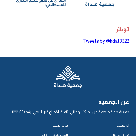
الساري في شرح صحيح البخاري
للقسطلاني»
تويتر
Tweets by @hdat3322
عن الجمعية
جمعية هداة مرخصة من المركز الوطني لتنمية القطاع غير الربحي برقم (٣٣٢٢)
الرئيسة
قالوا عنـــــا
تعرف علينا
الجمعية في أرقام