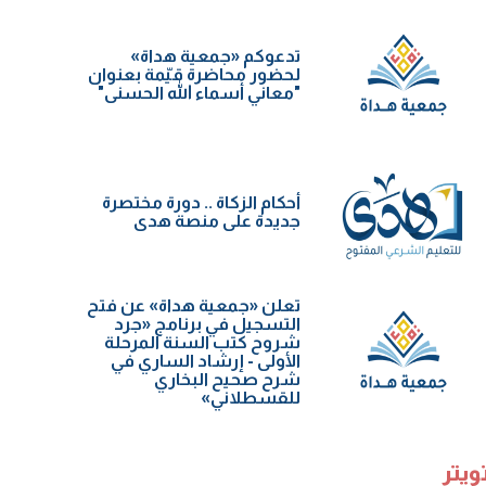
تدعوكم «جمعية هداة»
لحضور محاضرة قيّمة بعنوان
"معاني أسماء الله الحسنى"
أحكام الزكاة .. دورة مختصرة
جديدة على منصة هدى
تعلن «جمعية هداة» عن فتح
التسجيل في برنامج «جرد
شروح كتب السنة️ المرحلة
الأولى - إرشاد الساري في
شرح صحيح البخاري
للقسطلاني»
ويتر