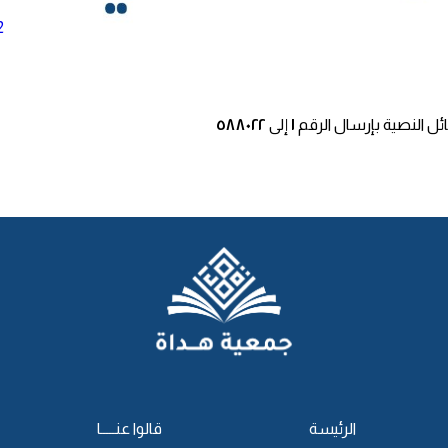
2
ئل النصية بإرسال الرقم
١
إلى
٥٨٨٠٢٢
الرئيسة
قالوا عنـــــا