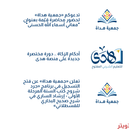
تدعوكم «جمعية هداة»
لحضور محاضرة قيّمة بعنوان
"معاني أسماء الله الحسنى"
أحكام الزكاة .. دورة مختصرة
جديدة على منصة هدى
تعلن «جمعية هداة» عن فتح
التسجيل في برنامج «جرد
شروح كتب السنة️ المرحلة
الأولى - إرشاد الساري في
شرح صحيح البخاري
للقسطلاني»
ويتر