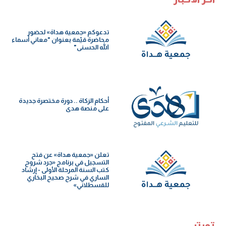
تدعوكم «جمعية هداة» لحضور
محاضرة قيّمة بعنوان "معاني أسماء
الله الحسنى"
أحكام الزكاة .. دورة مختصرة جديدة
على منصة هدى
تعلن «جمعية هداة» عن فتح
التسجيل في برنامج «جرد شروح
كتب السنة️ المرحلة الأولى - إرشاد
الساري في شرح صحيح البخاري
للقسطلاني»
تويتر