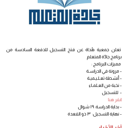
تعلن جمعية هُداة عن فتح التسجيل للدفعة السادسة من
برنامج جادّة المتعلم
مميزات البرنامج :
- مرونة في الدراسـة
- أنشطة تعـلـيـميـة
- نخبة من العـلمـاء
- للتسجيل
انقر هنا
- بداية الدراسة: ١٩ شوال
- نهاية التسجيل: ٣ ذو القعدة
آخر الأخبار