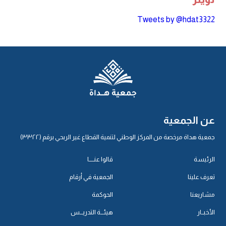
Tweets by @hdat3322
عن الجمعية
جمعية هداة مرخصة من المركز الوطني لتنمية القطاع غير الربحي برقم (٣٣٢٢)
الرئيسة
قالوا عنـــــا
تعرف علينا
الجمعية في أرقام
مشاريعنا
الحوكمة
الأخبــار
هيئـــة التدريـــس