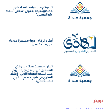
تدعوكم «جمعية هداة» لحضور
محاضرة قيّمة بعنوان "معاني أسماء
الله الحسنى"
أحكام الزكاة .. دورة مختصرة جديدة
على منصة هدى
تعلن «جمعية هداة» عن فتح
التسجيل في برنامج «جرد شروح
كتب السنة️ المرحلة الأولى - إرشاد
الساري في شرح صحيح البخاري
للقسطلاني»
تويتر