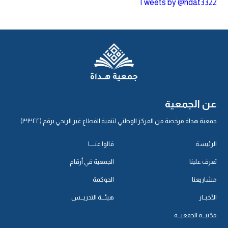
Tweets by @hdat3322
عن الجمعية
جمعية هداة مرخصة من المركز الوطني لتنمية القطاع غير الربحي برقم (٣٣٢٢)
الرئيسة
قالوا عنـــــا
تعرف علينا
الجمعية في أرقام
مشاريعنا
الحوكمة
الأخبــار
هيئـــة التدريـــس
مكتبـــة الجمعيـــة