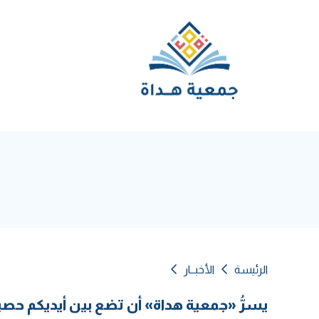
الرئيسة
الأخبــار
يسرُّ «جمعية هداة» أن تضع بين أيديكم حصيلة إ