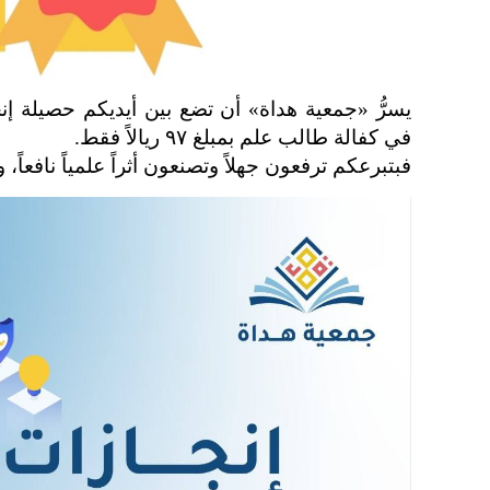
يسرُّ «جمعية هداة» أن تضع بين أيديكم حصيلة إ
في كفالة طالب علم بمبلغ ٩٧ ريالاً فقط.
فبتبرعكم ترفعون جهلاً وتصنعون أثراً علمياً نافعاً