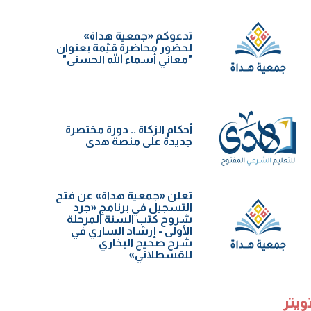
تدعوكم «جمعية هداة»
لحضور محاضرة قيّمة بعنوان
"معاني أسماء الله الحسنى"
أحكام الزكاة .. دورة مختصرة
جديدة على منصة هدى
تعلن «جمعية هداة» عن فتح
التسجيل في برنامج «جرد
شروح كتب السنة️ المرحلة
الأولى - إرشاد الساري في
شرح صحيح البخاري
للقسطلاني»
ويتر