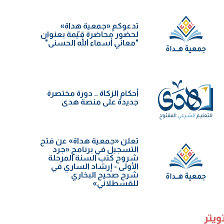
تدعوكم «جمعية هداة»
لحضور محاضرة قيّمة بعنوان
"معاني أسماء الله الحسنى"
أحكام الزكاة .. دورة مختصرة
جديدة على منصة هدى
تعلن «جمعية هداة» عن فتح
التسجيل في برنامج «جرد
شروح كتب السنة️ المرحلة
الأولى - إرشاد الساري في
شرح صحيح البخاري
للقسطلاني»
ويتر