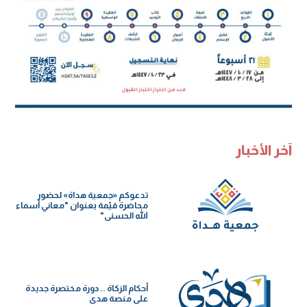
آخر الأخبار
تدعوكم «جمعية هداة» لحضور
محاضرة قيّمة بعنوان "معاني أسماء
الله الحسنى"
أحكام الزكاة .. دورة مختصرة جديدة
على منصة هدى