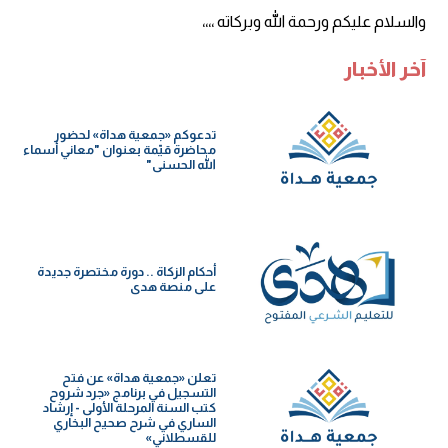
والسلام عليكم ورحمة الله وبركاته ،،،،
آخر الأخبار
تدعوكم «جمعية هداة» لحضور
محاضرة قيّمة بعنوان "معاني أسماء
الله الحسنى"
أحكام الزكاة .. دورة مختصرة جديدة
على منصة هدى
تعلن «جمعية هداة» عن فتح
التسجيل في برنامج «جرد شروح
كتب السنة️ المرحلة الأولى - إرشاد
الساري في شرح صحيح البخاري
للقسطلاني»