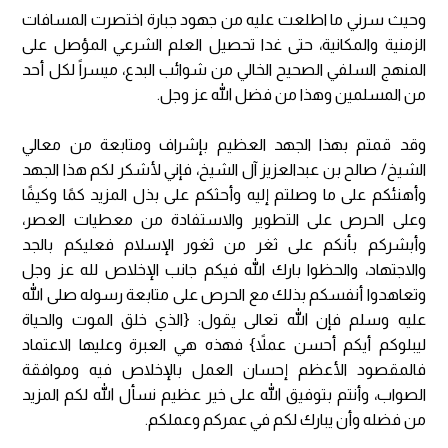
وحيث سرني ما اطلعت عليه من جهود جبارة اختصرت المسافات
الزمنية والمكانية، حتى غدا تحصيل العلم الشرعي المؤصل على
المنهج السلفي الصحيح الخالي من شوائب البدع، ميسراً لكل أحد
من المسلمين وهذا من فضل الله عز وجل.
وقد قمتم بهذا الجهد العظيم بإشراف ومتابعة من معالي
الشيخ/ صالح بن عبدالعزيز آل الشيخ، فإني لأشكر لكم هذا الجهد
وأهنئكم على ما وصلتم إليه وأحثكم على بذل المزيد كمًا وكيفًا
وعلى الحرص على التطوير والاستفادة من معطيات العصر،
وأبشركم بأنكم على ثغر من ثغور الإسلام فعليكم بالجد
والاجتهاد، والحظوا بارك الله فيكم جانب الإخلاص لله عز وجل
وتعاهدوا أنفسكم بذلك مع الحرص على متابعة رسوله صلى الله
عليه وسلم فإن الله تعالى يقول: {الذي خلق الموت والحياة
ليبلوكم أيكم أحسن عملاً} فهذه هي العبرة وعليها الاعتماد
فالمقصود الأعظم إحسان العمل بالإخلاص فيه وموافقة
الصواب، وأنتم بتوفيق الله على خير عظيم نسأل الله لكم المزيد
من فضله وأن يبارك لكم في عمركم وعملكم.